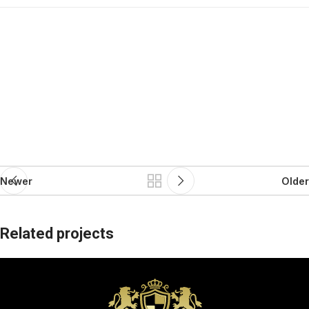
Newer
Older
Related projects
Potenti parturient parturie
Accessories